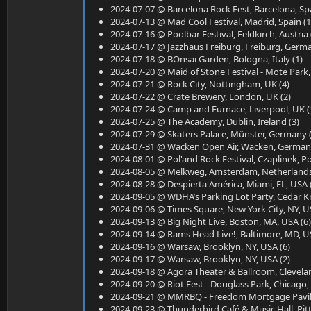
2024-07-07 @ Barcelona Rock Fest, Barcelona, Spa
2024-07-13 @ Mad Cool Festival, Madrid, Spain (1
2024-07-16 @ Poolbar Festival, Feldkirch, Austria 
2024-07-17 @ Jazzhaus Freiburg, Freiburg, Germa
2024-07-18 @ BOnsai Garden, Bologna, Italy (1)
2024-07-20 @ Maid of Stone Festival - Mote Park,
2024-07-21 @ Rock City, Nottingham, UK (4)
2024-07-22 @ Crate Brewery, London, UK (2)
2024-07-24 @ Camp and Furnace, Liverpool, UK (
2024-07-25 @ The Academy, Dublin, Ireland (3)
2024-07-29 @ Skaters Palace, Münster, Germany (
2024-07-31 @ Wacken Open Air, Wacken, Germany
2024-08-01 @ Pol'and'Rock Festival, Czaplinek, Po
2024-08-05 @ Melkweg, Amsterdam, Netherlands
2024-08-28 @ Despierta América, Miami, FL, USA 
2024-09-05 @ WDHA’s Parking Lot Party, Cedar Kno
2024-09-06 @ Times Square, New York City, NY, U
2024-09-13 @ Big Night Live, Boston, MA, USA (6
2024-09-14 @ Rams Head Live!, Baltimore, MD, U
2024-09-16 @ Warsaw, Brooklyn, NY, USA (6)
2024-09-17 @ Warsaw, Brooklyn, NY, USA (2)
2024-09-18 @ Agora Theater & Ballroom, Clevela
2024-09-20 @ Riot Fest - Douglass Park, Chicago, 
2024-09-21 @ MMRBQ - Freedom Mortgage Pavili
2024-09-23 @ Thunderbird Café & Music Hall, Pitt