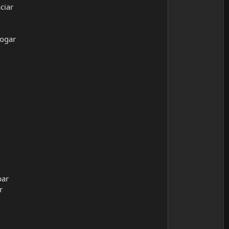
ciar
hogar
par
r