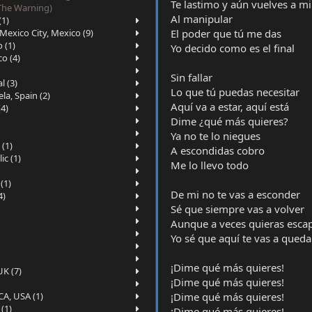
Te lastimo y aún vuelves a mi
The Warning)
Al manipular
(1)
El poder que tú me das
xico City, Mexico (9)
 (1)
Yo decido como es el final
o (4)
Sin fallar
l (3)
Lo que tú puedas necesitar
a, Spain (2)
Aquí va a estar, aquí está
(4)
Dime ¿qué más quieres?
Ya no te lo niegues
(1)
A escondidas cobro
c (1)
Me lo llevo todo
(1)
De mi no te vas a esconder
4)
Sé que siempre vas a volver
Aunque a veces quieras esca
Yo sé que aquí te vas a queda
¡Dime qué más quieres!
K (7)
¡Dime qué más quieres!
¡Dime qué más quieres!
A, USA (1)
(1)
¡Dime qué más quieres!