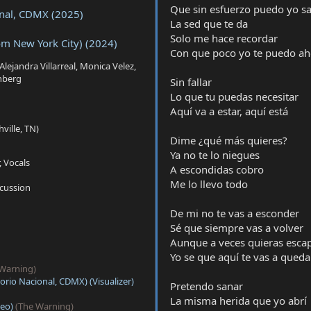
Que sin esfuerzo puedo yo sa
onal, CDMX (2025)
La sed que te da
Solo me hace recordar
om New York City) (2024)
Con que poco yo te puedo a
, Alejandra Villarreal, Monica Velez,
nberg
Sin fallar
Lo que tu puedas necesitar
Aquí va a estar, aquí está
ville, TN)
Dime ¿qué más quieres?
Ya no te lo niegues
, Vocals
A escondidas cobro
Me lo llevo todo
rcussion
De mi no te vas a esconder
Sé que siempre vas a volver
Aunque a veces quieras esca
Yo se que aquí te vas a queda
 Warning)
rio Nacional, CDMX) (Visualizer)
Pretendo sanar
La misma herida que yo abrí
deo)
(The Warning)