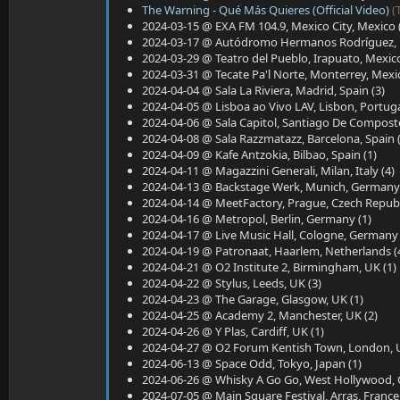
The Warning - Qué Más Quieres (Official Video)
(
2024-03-15 @ EXA FM 104.9, Mexico City, Mexico 
2024-03-17 @ Autódromo Hermanos Rodríguez, Me
2024-03-29 @ Teatro del Pueblo, Irapuato, Mexico
2024-03-31 @ Tecate Pa'l Norte, Monterrey, Mexic
2024-04-04 @ Sala La Riviera, Madrid, Spain (3)
2024-04-05 @ Lisboa ao Vivo LAV, Lisbon, Portuga
2024-04-06 @ Sala Capitol, Santiago De Compostel
2024-04-08 @ Sala Razzmatazz, Barcelona, Spain 
2024-04-09 @ Kafe Antzokia, Bilbao, Spain (1)
2024-04-11 @ Magazzini Generali, Milan, Italy (4)
2024-04-13 @ Backstage Werk, Munich, Germany 
2024-04-14 @ MeetFactory, Prague, Czech Republi
2024-04-16 @ Metropol, Berlin, Germany (1)
2024-04-17 @ Live Music Hall, Cologne, Germany 
2024-04-19 @ Patronaat, Haarlem, Netherlands (
2024-04-21 @ O2 Institute 2, Birmingham, UK (1)
2024-04-22 @ Stylus, Leeds, UK (3)
2024-04-23 @ The Garage, Glasgow, UK (1)
2024-04-25 @ Academy 2, Manchester, UK (2)
2024-04-26 @ Y Plas, Cardiff, UK (1)
2024-04-27 @ O2 Forum Kentish Town, London, U
2024-06-13 @ Space Odd, Tokyo, Japan (1)
2024-06-26 @ Whisky A Go Go, West Hollywood, C
2024-07-05 @ Main Square Festival, Arras, France 