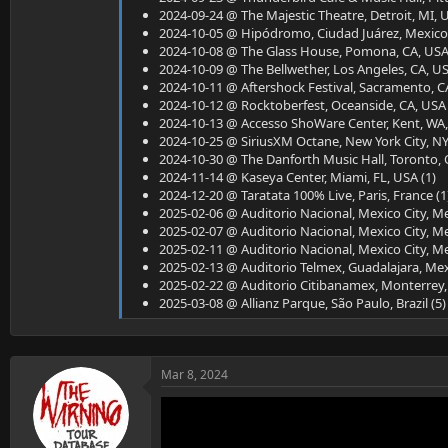
2024-09-24 @ The Majestic Theatre, Detroit, MI, U
2024-10-05 @ Hipódromo, Ciudad Juárez, Mexico 
2024-10-08 @ The Glass House, Pomona, CA, USA
2024-10-09 @ The Bellwether, Los Angeles, CA, US
2024-10-11 @ Aftershock Festival, Sacramento, CA
2024-10-12 @ Rocktoberfest, Oceanside, CA, USA 
2024-10-13 @ Accesso ShoWare Center, Kent, WA,
2024-10-25 @ SiriusXM Octane, New York City, NY
2024-10-30 @ The Danforth Music Hall, Toronto, 
2024-11-14 @ Kaseya Center, Miami, FL, USA (1)
2024-12-20 @ Taratata 100% Live, Paris, France (1
2025-02-06 @ Auditorio Nacional, Mexico City, Me
2025-02-07 @ Auditorio Nacional, Mexico City, Me
2025-02-11 @ Auditorio Nacional, Mexico City, Me
2025-02-13 @ Auditorio Telmex, Guadalajara, Mex
2025-02-22 @ Auditorio Citibanamex, Monterrey,
2025-03-08 @ Allianz Parque, São Paulo, Brazil (5)
2025-03-09 @ Pedreira Paulo Leminski, Curitiba, Br
2025-03-11 @ Pepsi on Stage, Porto Alegre, Brazil
2025-03-13 @ Teatro Flores, Buenos Aires, Argent
Mar 8, 2024
2025-04-11 @ Palacio Vistalegre, Madrid, Spain (2
2025-04-14 @ L'Olympia, Paris, France (8)
2025-04-15 @ Palladium, Cologne, Germany (2)
2025-04-17 @ O2 Academy Brixton, London, UK (
2025-05-10 @ Toyota Pavilion, Concord, CA, USA 