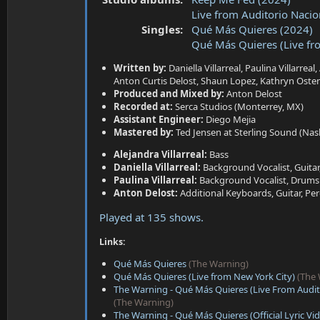
a
e
Live from Auditorio Naci
r
t
Singles:
Qué Más Quieres (2024)
e
Qué Más Quieres (Live fr
r
Written by:
Daniella Villarreal, Paulina Villarreal
Anton Curtis Delost, Shaun Lopez, Kathryn Oste
Produced and Mixed by:
Anton Delost
Recorded at:
Serca Studios (Monterrey, MX)
Assistant Engineer:
Diego Mejia
Mastered by:
Ted Jensen at Sterling Sound (Nash
Alejandra Villarreal:
Bass
Daniella Villarreal:
Background Vocalist, Guitar
Paulina Villarreal:
Background Vocalist, Drums
Anton Delost:
Additional Keyboards, Guitar, Pe
Played at 135 shows.
Links:
Qué Más Quieres
(The Warning)
Qué Más Quieres (Live from New York City)
(The
The Warning - Qué Más Quieres (Live From Audito
(The Warning)
The Warning - Qué Más Quieres (Official Lyric Vi