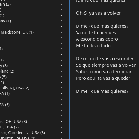
in (3)
)
Oh-Si ya vas a volver
(1)
ny (1)
Dime ¿qué más quieres?
Ya no te lo niegues
 Maidstone, UK (1)
A escondidas cobro
Me lo llevo todo
1)
De mi no te vas a esconder
1)
Sé que siempre vas a volver
 (3)
Sabes como va a terminar
land (2)
 (5)
Pero aquí te vas a quedar
(1)
lls, NJ, USA (2)
Dime ¿qué más quieres?
SA (1)
)
SA (6)
nd, OH, USA (3)
IL, USA (2)
on, Camden, NJ, USA (3)
sburgh, PA, USA (1)