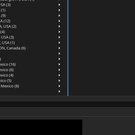
SA (3)
(1)
 (9)
A (12)
, USA (2)
(4)
 USA (3)
, USA (1)
ON, Canada (6)
)
xico (16)
xico (6)
xico (4)
ico (5)
 Mexico (8)
azil (2)
 (1)
ina (4)
)
6)
(8)