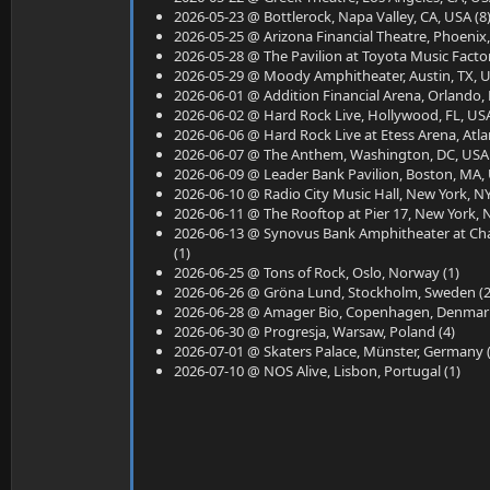
2026-05-23 @ Bottlerock, Napa Valley, CA, USA (8
2026-05-25 @ Arizona Financial Theatre, Phoenix,
2026-05-28 @ The Pavilion at Toyota Music Factory
2026-05-29 @ Moody Amphitheater, Austin, TX, U
2026-06-01 @ Addition Financial Arena, Orlando, 
2026-06-02 @ Hard Rock Live, Hollywood, FL, USA
2026-06-06 @ Hard Rock Live at Etess Arena, Atlant
2026-06-07 @ The Anthem, Washington, DC, USA 
2026-06-09 @ Leader Bank Pavilion, Boston, MA, 
2026-06-10 @ Radio City Music Hall, New York, NY
2026-06-11 @ The Rooftop at Pier 17, New York, N
2026-06-13 @ Synovus Bank Amphitheater at Chas
(1)
2026-06-25 @ Tons of Rock, Oslo, Norway (1)
2026-06-26 @ Gröna Lund, Stockholm, Sweden (2
2026-06-28 @ Amager Bio, Copenhagen, Denmark
2026-06-30 @ Progresja, Warsaw, Poland (4)
2026-07-01 @ Skaters Palace, Münster, Germany (
2026-07-10 @ NOS Alive, Lisbon, Portugal (1)