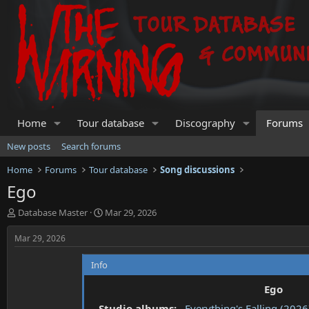
Home
Tour database
Discography
Forums
New posts
Search forums
Home
Forums
Tour database
Song discussions
Ego
T
S
Database Master
Mar 29, 2026
h
t
r
a
Mar 29, 2026
e
r
a
t
Info
d
d
s
a
Ego
t
t
Studio albums:
Everything's Falling (2026