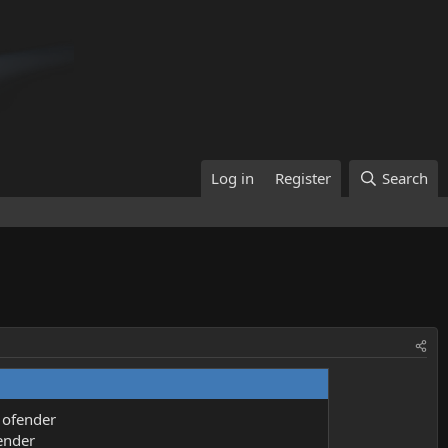
Log in
Register
Search
 ofender
ender