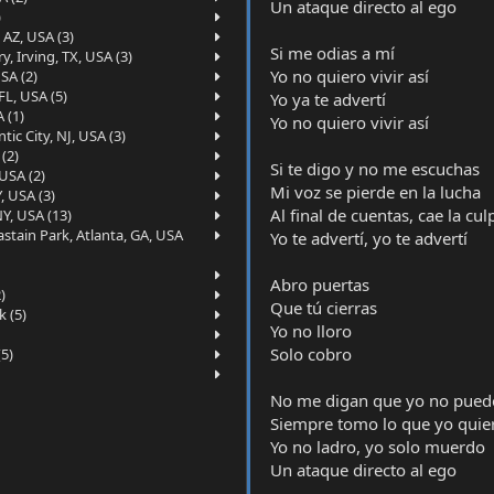
Un ataque directo al ego
)
 AZ, USA (3)
Si me odias a mí
, Irving, TX, USA (3)
Yo no quiero vivir así
SA (2)
FL, USA (5)
Yo ya te advertí
 (1)
Yo no quiero vivir así
ic City, NJ, USA (3)
(2)
Si te digo y no me escuchas
USA (2)
Mi voz se pierde en la lucha
, USA (3)
Al final de cuentas, cae la cul
Y, USA (13)
tain Park, Atlanta, GA, USA
Yo te advertí, yo te advertí
Abro puertas
)
Que tú cierras
 (5)
Yo no lloro
Solo cobro
5)
No me digan que yo no pued
Siempre tomo lo que yo quie
Yo no ladro, yo solo muerdo
Un ataque directo al ego