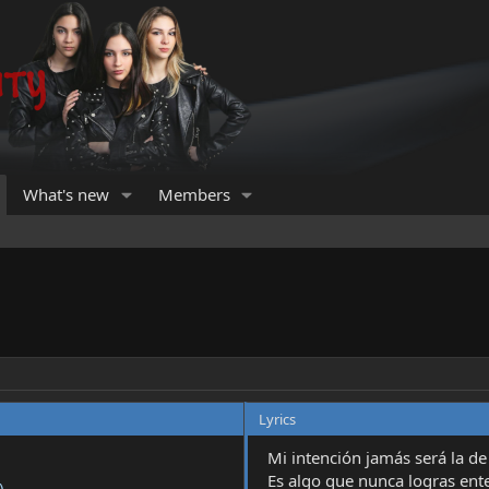
What's new
Members
Lyrics
Mi intención jamás será la de
Es algo que nunca logras ent
)