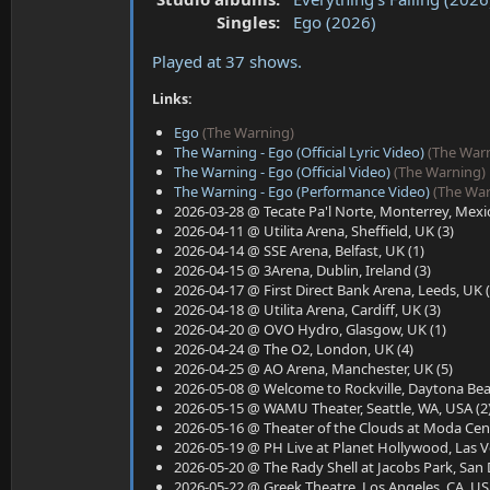
a
e
Singles:
Ego (2026)
r
t
Played at 37 shows.
e
r
Links:
Ego
(The Warning)
The Warning - Ego (Official Lyric Video)
(The War
The Warning - Ego (Official Video)
(The Warning)
The Warning - Ego (Performance Video)
(The War
2026-03-28 @ Tecate Pa'l Norte, Monterrey, Mexic
2026-04-11 @ Utilita Arena, Sheffield, UK (3)
2026-04-14 @ SSE Arena, Belfast, UK (1)
2026-04-15 @ 3Arena, Dublin, Ireland (3)
2026-04-17 @ First Direct Bank Arena, Leeds, UK (
2026-04-18 @ Utilita Arena, Cardiff, UK (3)
2026-04-20 @ OVO Hydro, Glasgow, UK (1)
2026-04-24 @ The O2, London, UK (4)
2026-04-25 @ AO Arena, Manchester, UK (5)
2026-05-08 @ Welcome to Rockville, Daytona Beac
2026-05-15 @ WAMU Theater, Seattle, WA, USA (2
2026-05-16 @ Theater of the Clouds at Moda Cent
2026-05-19 @ PH Live at Planet Hollywood, Las V
2026-05-20 @ The Rady Shell at Jacobs Park, San 
2026-05-22 @ Greek Theatre, Los Angeles, CA, US