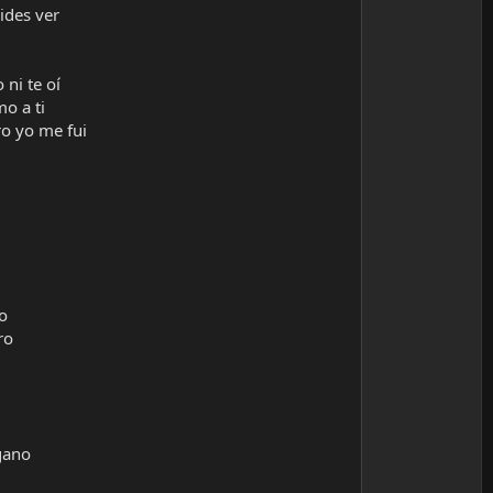
ides ver
ni te oí
o a ti
o yo me fui
o
ro
gano