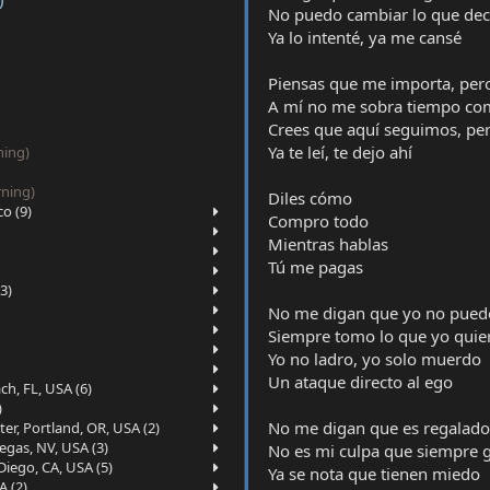
No puedo cambiar lo que dec
Ya lo intenté, ya me cansé
Piensas que me importa, pero 
A mí no me sobra tiempo com
Crees que aquí seguimos, per
Ya te leí, te dejo ahí
ning)
ning)
Diles cómo
o (9)
Compro todo
Mientras hablas
Tú me pagas
3)
No me digan que yo no pued
Siempre tomo lo que yo quie
Yo no ladro, yo solo muerdo
Un ataquе directo al ego
h, FL, USA (6)
)
No me digan quе es regalado
er, Portland, OR, USA (2)
egas, NV, USA (3)
No es mi culpa que siempre 
Diego, CA, USA (5)
Ya se nota que tienen miedo
A (2)