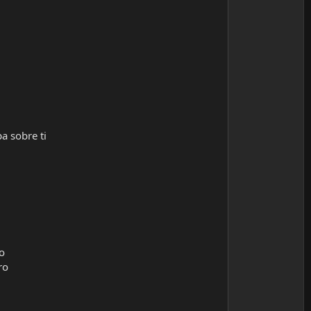
pa sobre ti
o
ro